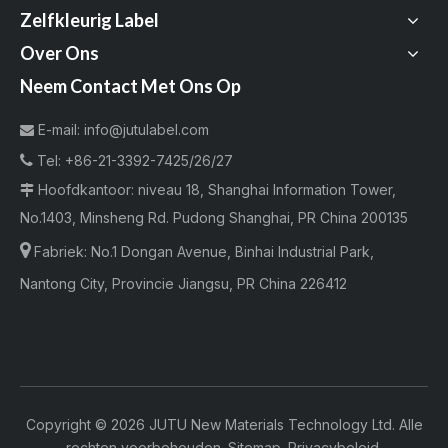
Zelfkleurig Label
Over Ons
Neem Contact Met Ons Op
E-mail:
info@jutulabel.com


Tel:
+86-21-3392-7425/26/27
Hoofdkantoor: niveau 18, Shanghai Information Tower,

No.1403, Minsheng Rd. Pudong Shanghai, PR China 200135

Fabriek:
No.1 Dongan Avenue, Binhai Industrial Park,
Nantong City, Provincie Jiangsu, PR China 226412
Copyright ©
2026
JUTU New Materials Technology Ltd. Alle
rechten voorbehouden.
Sitemap
.
Privacybeleid
.