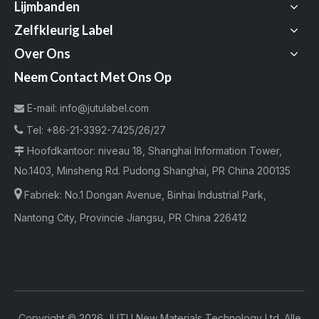
Lijmbanden
Zelfkleurig Label
Over Ons
Neem Contact Met Ons Op
E-mail:
info@jutulabel.com


Tel:
+86-21-3392-7425/26/27
Hoofdkantoor: niveau 18, Shanghai Information Tower,

No.1403, Minsheng Rd. Pudong Shanghai, PR China 200135

Fabriek:
No.1 Dongan Avenue, Binhai Industrial Park,
Nantong City, Provincie Jiangsu, PR China 226412
Copyright ©
2026
JUTU New Materials Technology Ltd. Alle