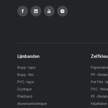
Lijmbanden
Zelfkleu
Bopp -tape
Papierlabe
Bopp -film
PP -filmlab
PVC -tape
Pet Film -l
Ducttape
PVC -filml
Plakband
PE -filmlab
Aluminiumfolietape
Inkjetlabel