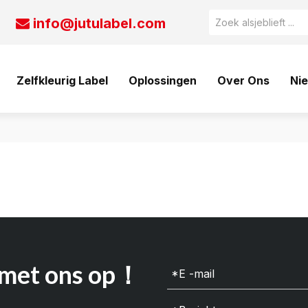
info@jutulabel.com

Zelfkleurig Label
Oplossingen
Over Ons
Nie
 met ons op！