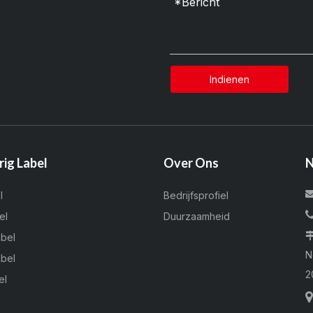
Indienen
rig Label
Over Ons
N
l
Bedrijfsprofiel
el
Duurzaamheid
abel
N
abel
2
el