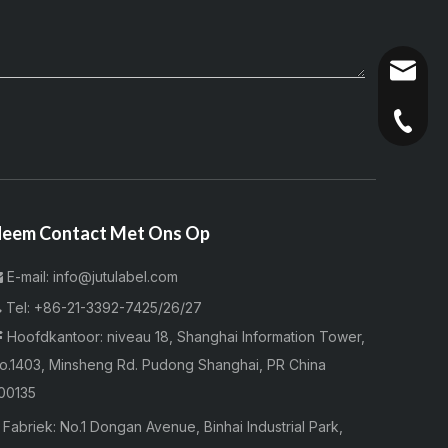
info@ju
+86-21-
+86-21-
+86-21-
eem Contact Met Ons Op
E-mail:
info@jutulabel.com


Tel:
+86-21-3392-7425/26/27
Hoofdkantoor: niveau 18, Shanghai Information Tower,

o.1403, Minsheng Rd. Pudong Shanghai, PR China
00135

Fabriek:
No.1 Dongan Avenue, Binhai Industrial Park,