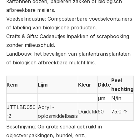
kartonnen dozen, papieren zakken of biologisch
afbreekbare mailers.
Voedselindustrie: Composteerbare voedselcontainers
of labeling van biologische producten.
Crafts & Gifts: Cadeautjes inpakken of scrapbooking
zonder milieuschuld.
Landbouw: het beveiligen van plantentransplantaten
of biologisch afbreekbare mulchfilms.
Peel
Item
Lijm
Kleur
Dikte
hechting
µm
N/in
JTTLBD050
Acryl -
Duidelijk
50
75.0 ↑
-2
oplosmiddelbasis
Beschrijving: Op grote schaal gebruikt in
objectverpakkingen, bundel, enz.,