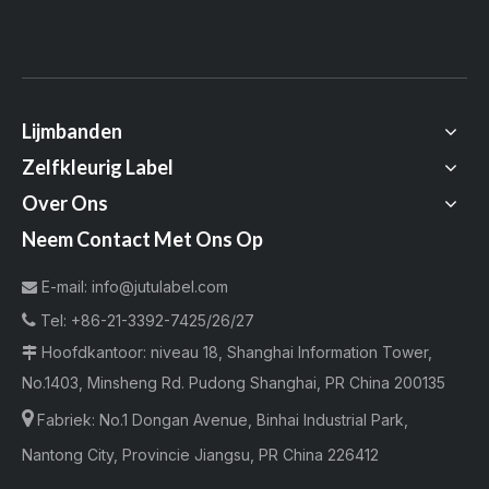
Lijmbanden
Zelfkleurig Label
Over Ons
Neem Contact Met Ons Op
E-mail:
info@jutulabel.com


Tel:
+86-21-3392-7425/26/27
Hoofdkantoor: niveau 18, Shanghai Information Tower,

No.1403, Minsheng Rd. Pudong Shanghai, PR China 200135

Fabriek:
No.1 Dongan Avenue, Binhai Industrial Park,
Nantong City, Provincie Jiangsu, PR China 226412