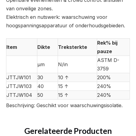
Openbare evenementen & crowd control: afsluiten
van onveilige zones.
Elektrisch en nutswerk: waarschuwing voor
hoogspanningsapparatuur of onderhoudsgebieden.
Rek% bij
Item
Dikte
Treksterkte
pauze
ASTM D-
µm
N/in
3759
JTTJW101
30
10 ↑
200%
JTTJW103
40
15 ↑
240%
JTTJW104
50
15 ↑
240%
Beschrijving: Geschikt voor waarschuwingsisolatie.
Gerelateerde Producten